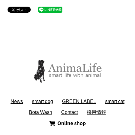
News
smart dog
GREEN LABEL
smart cat
Bota Wash
Contact
採用情報